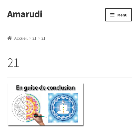
Amarudi
Aller
Aller
Menu
à
au
la
contenu
Accueil
navigation
Accueil
21
21
Accueil
21
Ateliers en ligne
Boutique
Commande
Crop Circles
Galerie