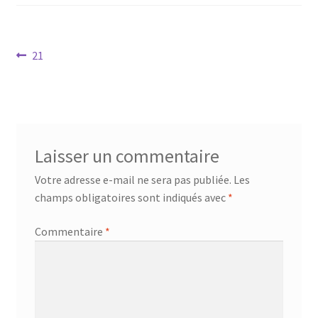
Mandalathèque
Me contacter
Navigation
Article
21
précédent :
de
Mon compte
l’article
Panier
Laisser un commentaire
Vidéos
Votre adresse e-mail ne sera pas publiée.
Les
champs obligatoires sont indiqués avec
*
Commentaire
*