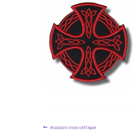
Navigation
Article
écusson croix celtique
précédent :