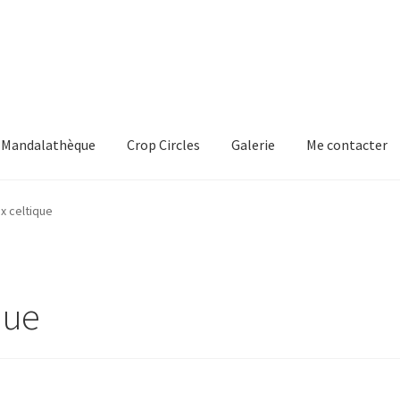
Mandalathèque
Crop Circles
Galerie
Me contacter
mmande
Crop Circles
Galerie
Mandalathèque
Me contacter
x celtique
que