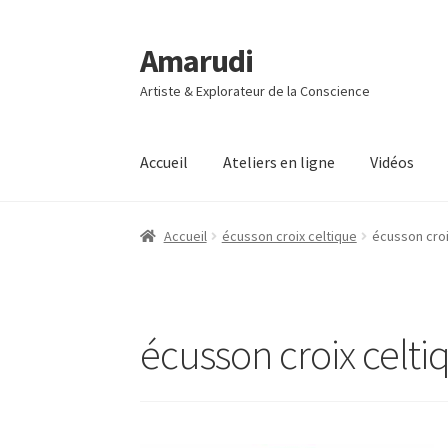
Amarudi
Aller
Aller
à
au
Artiste & Explorateur de la Conscience
la
contenu
navigation
Accueil
Ateliers en ligne
Vidéos
Accueil
Accueil
Ateliers en ligne
Boutique
Co
Accueil
écusson croix celtique
écusson croi
Mon compte
Panier
Vidéos
écusson croix celti