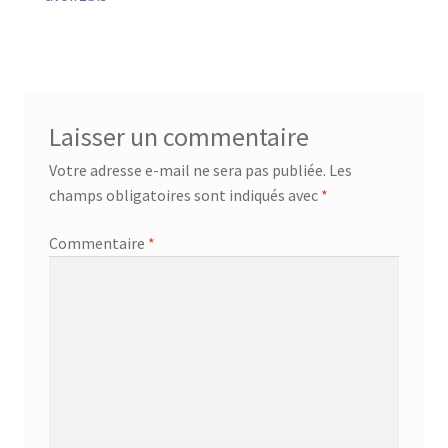
Navigation
Mandalathèque
précédent :
de
l’article
Me contacter
Mon compte
Laisser un commentaire
Votre adresse e-mail ne sera pas publiée.
Les
Panier
champs obligatoires sont indiqués avec
*
Vidéos
Commentaire
*