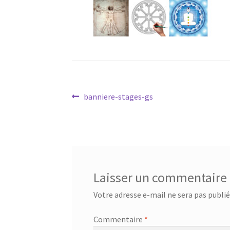
Navigation
Article
banniere-stages-gs
précédent :
de
l’article
Laisser un commentaire
Votre adresse e-mail ne sera pas publié
Commentaire
*