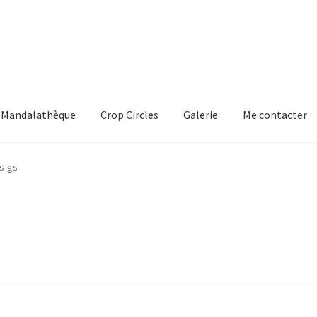
Mandalathèque
Crop Circles
Galerie
Me contacter
mmande
Crop Circles
Galerie
Mandalathèque
Me contacter
s-gs