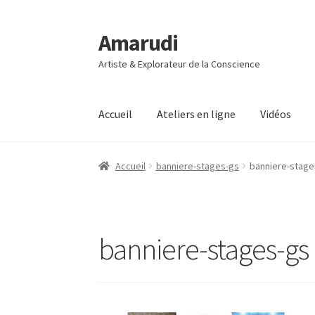
Amarudi
Aller
Aller
à
au
Artiste & Explorateur de la Conscience
la
contenu
navigation
Accueil
Ateliers en ligne
Vidéos
Accueil
Accueil
Ateliers en ligne
Boutique
Co
Accueil
banniere-stages-gs
banniere-stage
Mon compte
Panier
Vidéos
banniere-stages-gs