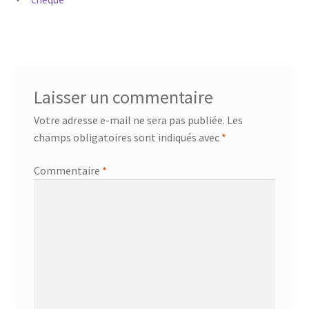
Navigation
Mandalathèque
précédent :
de
l’article
Me contacter
Mon compte
Laisser un commentaire
Votre adresse e-mail ne sera pas publiée.
Les
Panier
champs obligatoires sont indiqués avec
*
Vidéos
Commentaire
*