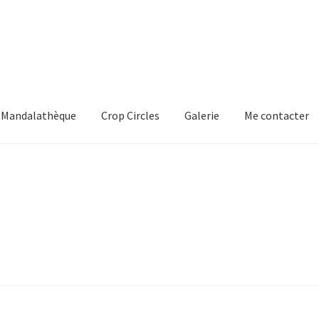
Mandalathèque
Crop Circles
Galerie
Me contacter
mmande
Crop Circles
Galerie
Mandalathèque
Me contacter