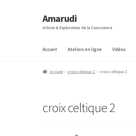
Amarudi
Aller
Aller
à
au
Artiste & Explorateur de la Conscience
la
contenu
navigation
Accueil
Ateliers en ligne
Vidéos
Accueil
Accueil
Ateliers en ligne
Boutique
Co
Accueil
croix celtique 2
croix celtique 2
Mon compte
Panier
Vidéos
croix celtique 2