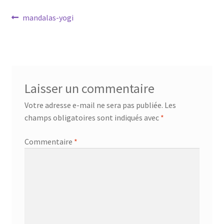
Mandalathèque
Navigation
Article
mandalas-yogi
précédent :
de
Me contacter
l’article
Mon compte
Laisser un commentaire
Panier
Votre adresse e-mail ne sera pas publiée.
Les
Vidéos
champs obligatoires sont indiqués avec
*
Commentaire
*