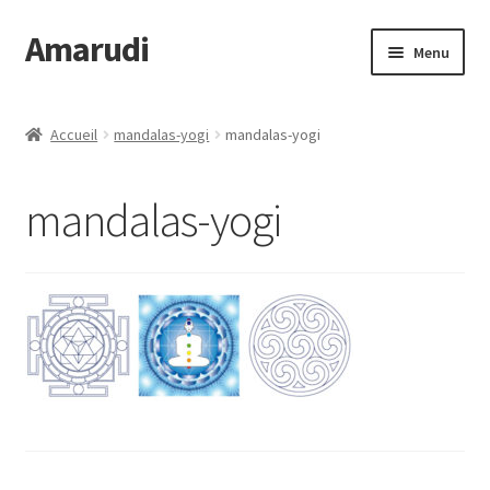
Amarudi
Aller
Aller
Menu
à
au
la
contenu
Accueil
navigation
Accueil
mandalas-yogi
mandalas-yogi
Accueil
mandalas-yogi
Ateliers en ligne
Boutique
Commande
Crop Circles
Galerie