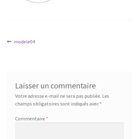
Mandalathèque
Me contacter
Mon compte
Navigation
Article
modele04
précédent :
de
Panier
l’article
Vidéos
Laisser un commentaire
Votre adresse e-mail ne sera pas publiée.
Les
champs obligatoires sont indiqués avec
*
Commentaire
*