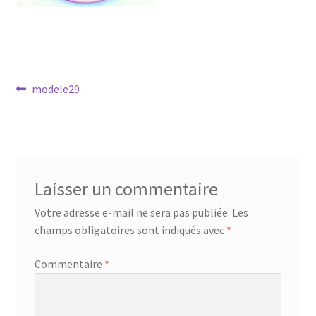
Mandalathèque
Me contacter
Navigation
Mon compte
Article
modele29
précédent :
de
Panier
l’article
Vidéos
Laisser un commentaire
Votre adresse e-mail ne sera pas publiée.
Les
champs obligatoires sont indiqués avec
*
Commentaire
*