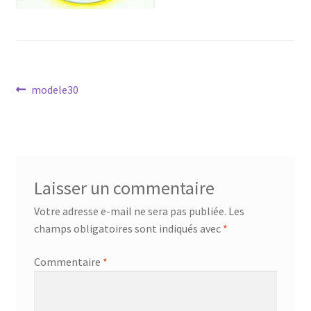
Mandalathèque
Me contacter
Mon compte
Navigation
Article
modele30
précédent :
de
Panier
l’article
Vidéos
Laisser un commentaire
Votre adresse e-mail ne sera pas publiée.
Les
champs obligatoires sont indiqués avec
*
Commentaire
*