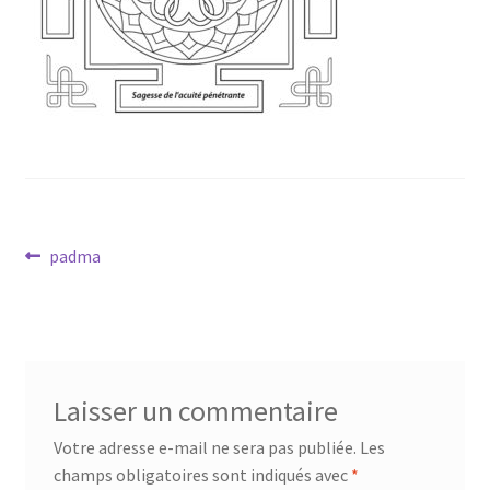
Mandalathèque
Me contacter
Mon compte
Panier
Navigation
Vidéos
Article
padma
précédent :
de
l’article
Laisser un commentaire
Votre adresse e-mail ne sera pas publiée.
Les
champs obligatoires sont indiqués avec
*