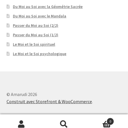
Du Moi au Soi avec la Géométrie Sacrée
Du Moi au Soi avec le Mandala
Passer du Moi au Soi (2/2)
Passer du Moi au Soi (1/2)
Le Moi et le Soi spirituel
Le Moi et le Soi psychologique
© Amarudi 2026
Construit avec Storefront & WooCommerce
.
0
Recherche
Recherche