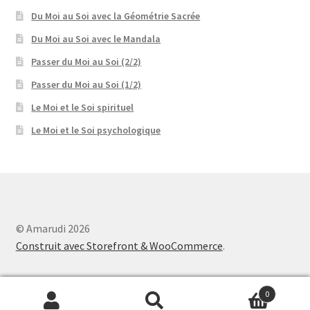
Du Moi au Soi avec la Géométrie Sacrée
Du Moi au Soi avec le Mandala
Passer du Moi au Soi (2/2)
Passer du Moi au Soi (1/2)
Le Moi et le Soi spirituel
Le Moi et le Soi psychologique
© Amarudi 2026
Construit avec Storefront & WooCommerce
.
0
Recherche
Recherche