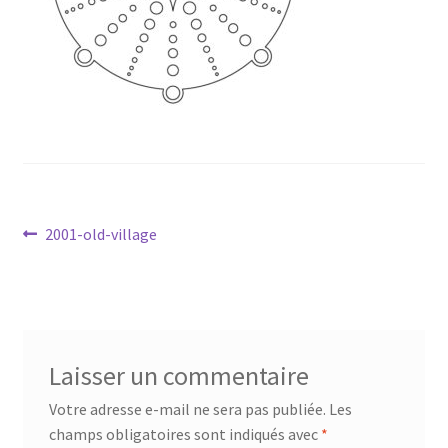
Mandalathèque
Me contacter
Mon compte
Panier
Navigation
Vidéos
Article
2001-old-village
précédent :
de
l’article
Laisser un commentaire
Votre adresse e-mail ne sera pas publiée.
Les
champs obligatoires sont indiqués avec
*