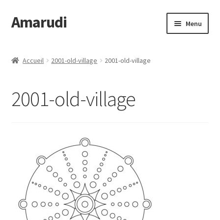
Amarudi
Aller
Aller
Menu
à
au
la
contenu
Accueil
navigation
Accueil
2001-old-village
2001-old-village
Accueil
2001-old-village
Ateliers en ligne
Boutique
Commande
Crop Circles
Galerie