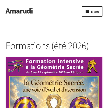
Amarudi
Aller
Aller
Menu
à
au
la
contenu
Accueil
navigation
Accueil
Formations (été 2026)
Ateliers en ligne
Boutique
Commande
Crop Circles
Galerie