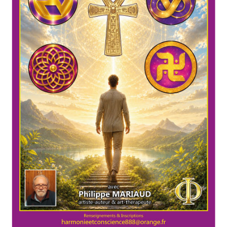
Mandalathèque
Me contacter
Mon compte
Panier
Vidéos