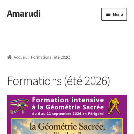
Amarudi
Aller
Aller
Menu
à
au
la
contenu
Accueil
navigation
Accueil
Accueil
Formations (été 2026)
Ateliers en ligne
Formations (été 2026)
Boutique
Commande
Crop Circles
Galerie