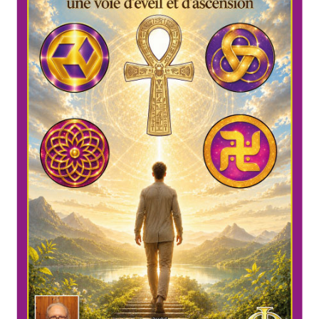
Mandalathèque
Me contacter
Mon compte
Panier
Vidéos