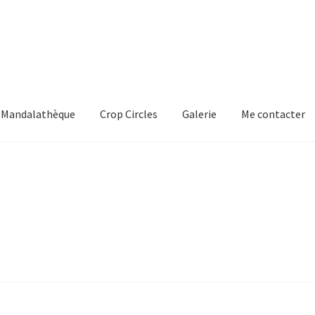
Mandalathèque
Crop Circles
Galerie
Me contacter
mmande
Crop Circles
Galerie
Mandalathèque
Me contacter