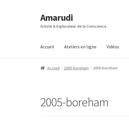
Amarudi
Aller
Aller
à
au
Artiste & Explorateur de la Conscience
la
contenu
navigation
Accueil
Ateliers en ligne
Vidéos
Accueil
Accueil
Ateliers en ligne
Boutique
Co
Accueil
2005-boreham
2005-boreham
Mon compte
Panier
Vidéos
2005-boreham