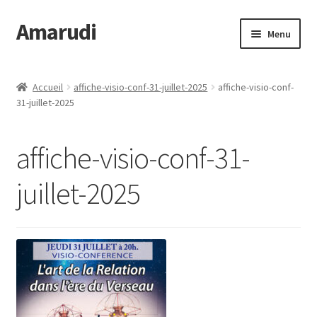
Amarudi
Aller
Aller
Menu
à
au
la
contenu
Accueil
navigation
Accueil
affiche-visio-conf-31-juillet-2025
affiche-visio-conf-
31-juillet-2025
Accueil
Ateliers en ligne
affiche-visio-conf-31-
Boutique
juillet-2025
Commande
Crop Circles
Galerie