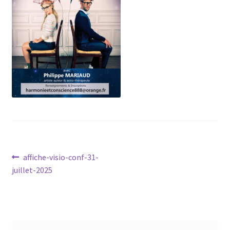
Mandalathèque
Me contacter
Mon compte
Panier
Vidéos
Navigation
Article
affiche-visio-conf-31-
précédent :
juillet-2025
de
l’article