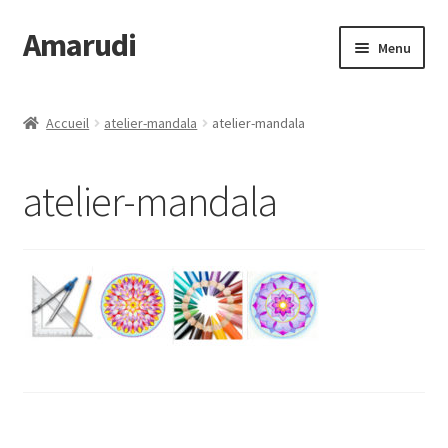
Amarudi
Aller
Aller
Menu
à
au
la
contenu
Accueil
navigation
Accueil
atelier-mandala
atelier-mandala
Accueil
atelier-mandala
Ateliers en ligne
Boutique
Commande
Crop Circles
Galerie