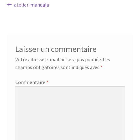
Navigation
Article
atelier-mandala
Mandalathèque
précédent :
de
Me contacter
l’article
Mon compte
Laisser un commentaire
Panier
Votre adresse e-mail ne sera pas publiée.
Les
champs obligatoires sont indiqués avec
*
Vidéos
Commentaire
*