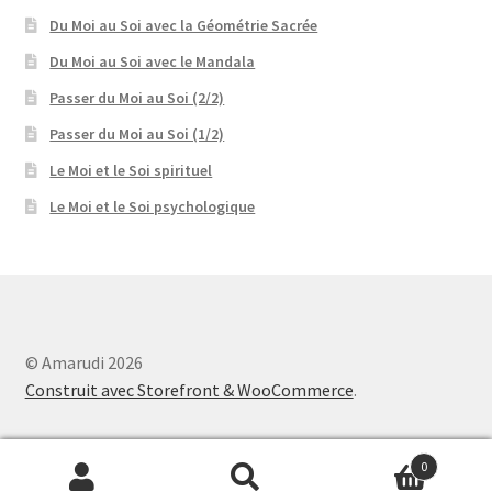
Du Moi au Soi avec la Géométrie Sacrée
Du Moi au Soi avec le Mandala
Passer du Moi au Soi (2/2)
Passer du Moi au Soi (1/2)
Le Moi et le Soi spirituel
Le Moi et le Soi psychologique
© Amarudi 2026
Construit avec Storefront & WooCommerce
.
0
Recherche
Recherche