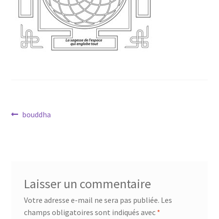
Mandalathèque
Me contacter
Mon compte
Panier
Navigation
Vidéos
Article
bouddha
précédent :
de
l’article
Laisser un commentaire
Votre adresse e-mail ne sera pas publiée.
Les
champs obligatoires sont indiqués avec
*