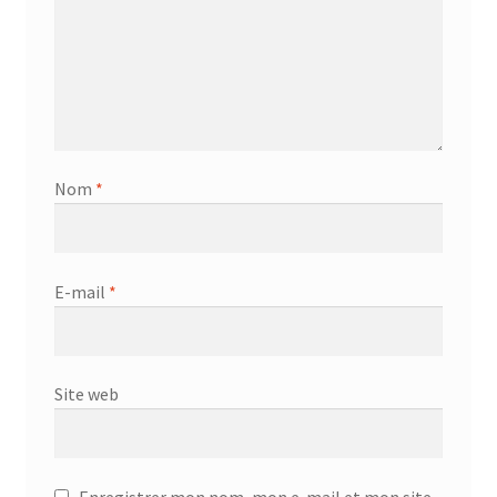
Nom
*
E-mail
*
Site web
Enregistrer mon nom, mon e-mail et mon site