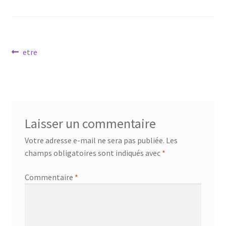
Mandalathèque
Me contacter
Navigation
Article
etre
Mon compte
précédent :
de
l’article
Panier
Vidéos
Laisser un commentaire
Votre adresse e-mail ne sera pas publiée.
Les
champs obligatoires sont indiqués avec
*
Commentaire
*