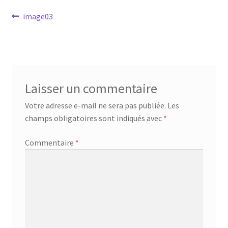
Mandalathèque
Navigation
Article
image03
précédent :
de
Me contacter
l’article
Mon compte
Laisser un commentaire
Panier
Votre adresse e-mail ne sera pas publiée.
Les
Vidéos
champs obligatoires sont indiqués avec
*
Commentaire
*