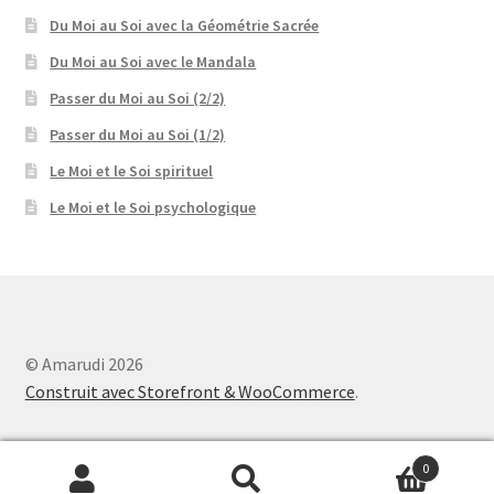
Du Moi au Soi avec la Géométrie Sacrée
Du Moi au Soi avec le Mandala
Passer du Moi au Soi (2/2)
Passer du Moi au Soi (1/2)
Le Moi et le Soi spirituel
Le Moi et le Soi psychologique
© Amarudi 2026
Construit avec Storefront & WooCommerce
.
0
Recherche
Recherche