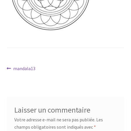
Mandalathèque
Me contacter
Mon compte
Panier
Navigation
Vidéos
Article
mandala13
précédent :
de
l’article
Laisser un commentaire
Votre adresse e-mail ne sera pas publiée.
Les
champs obligatoires sont indiqués avec
*