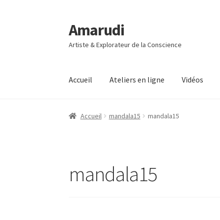
Amarudi
Aller
Aller
à
au
Artiste & Explorateur de la Conscience
la
contenu
navigation
Accueil
Ateliers en ligne
Vidéos
Accueil
Accueil
Ateliers en ligne
Boutique
Co
Accueil
mandala15
mandala15
Mon compte
Panier
Vidéos
mandala15