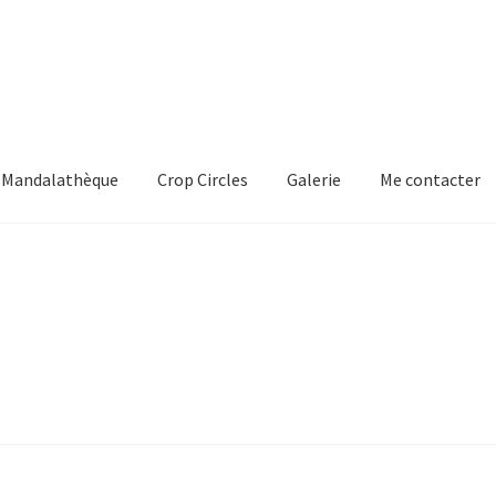
Mandalathèque
Crop Circles
Galerie
Me contacter
mmande
Crop Circles
Galerie
Mandalathèque
Me contacter