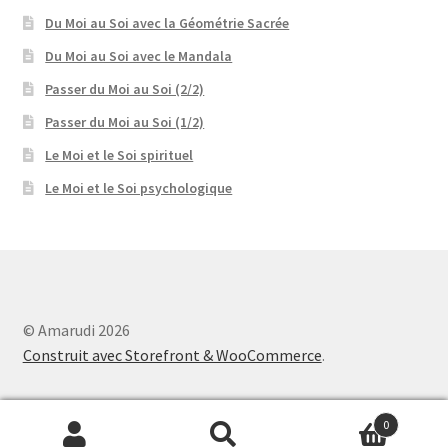
Du Moi au Soi avec la Géométrie Sacrée
Du Moi au Soi avec le Mandala
Passer du Moi au Soi (2/2)
Passer du Moi au Soi (1/2)
Le Moi et le Soi spirituel
Le Moi et le Soi psychologique
© Amarudi 2026
Construit avec Storefront & WooCommerce
.
0
Recherche
Recherche