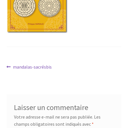
Mandalathèque
Me contacter
Mon compte
Panier
Navigation
Vidéos
Article
mandalas-sacrésbis
précédent :
de
l’article
Laisser un commentaire
Votre adresse e-mail ne sera pas publiée.
Les
champs obligatoires sont indiqués avec
*