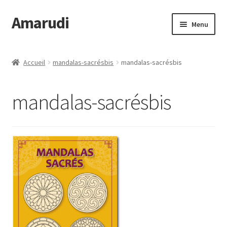
Amarudi
Aller
Aller
Menu
à
au
la
contenu
Accueil
navigation
Accueil
mandalas-sacrésbis
mandalas-sacrésbis
Accueil
mandalas-sacrésbis
Ateliers en ligne
Boutique
Commande
Crop Circles
Galerie