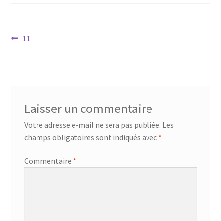
Mandalathèque
Me contacter
Navigation
Article
11
précédent :
de
Mon compte
l’article
Panier
Laisser un commentaire
Vidéos
Votre adresse e-mail ne sera pas publiée.
Les
champs obligatoires sont indiqués avec
*
Commentaire
*