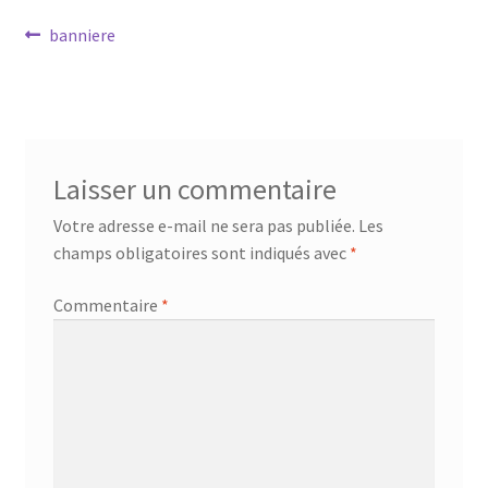
Mandalathèque
Navigation
Article
banniere
précédent :
de
Me contacter
l’article
Mon compte
Laisser un commentaire
Panier
Votre adresse e-mail ne sera pas publiée.
Les
Vidéos
champs obligatoires sont indiqués avec
*
Commentaire
*