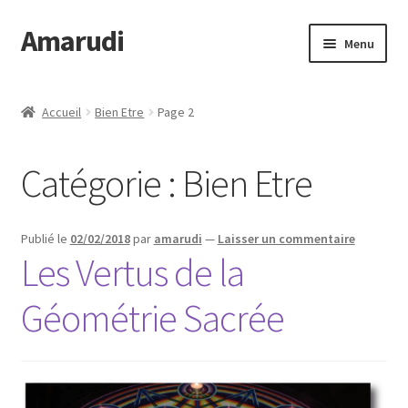
Amarudi
Aller
Aller
Menu
à
au
la
contenu
Accueil
navigation
Accueil
Bien Etre
Page 2
Accueil
Catégorie :
Bien Etre
Ateliers en ligne
Boutique
Publié le
02/02/2018
par
amarudi
—
Laisser un commentaire
Les Vertus de la
Commande
Géométrie Sacrée
Crop Circles
Galerie