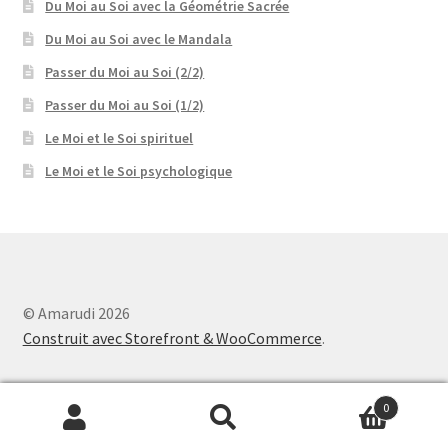
Du Moi au Soi avec la Géométrie Sacrée
Du Moi au Soi avec le Mandala
Passer du Moi au Soi (2/2)
Passer du Moi au Soi (1/2)
Le Moi et le Soi spirituel
Le Moi et le Soi psychologique
© Amarudi 2026
Construit avec Storefront & WooCommerce
.
0
Recherche
Recherche