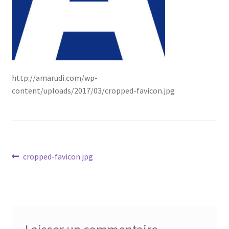
Mandalathèque
Me contacter
Mon compte
http://amarudi.com/wp-
Panier
content/uploads/2017/03/cropped-favicon.jpg
Vidéos
Navigation
Article
cropped-favicon.jpg
précédent :
de
l’article