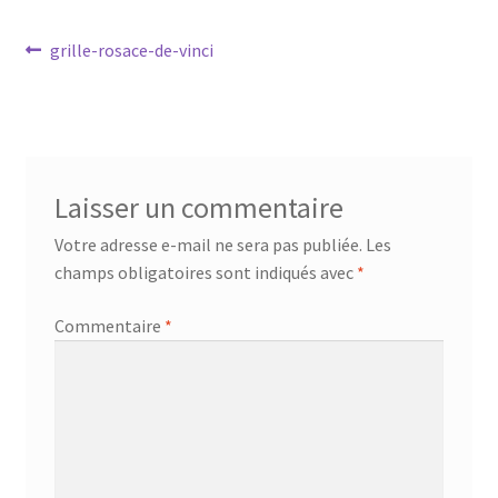
Mandalathèque
Navigation
Article
grille-rosace-de-vinci
précédent :
Me contacter
de
l’article
Mon compte
Panier
Laisser un commentaire
Votre adresse e-mail ne sera pas publiée.
Les
Vidéos
champs obligatoires sont indiqués avec
*
Commentaire
*