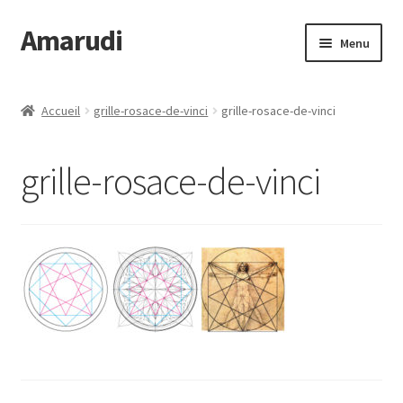
Amarudi
Aller
Aller
Menu
à
au
la
contenu
Accueil
navigation
Accueil
grille-rosace-de-vinci
grille-rosace-de-vinci
Accueil
grille-rosace-de-vinci
Ateliers en ligne
Boutique
Commande
Crop Circles
Galerie