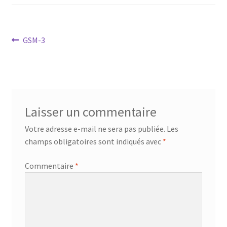
Mandalathèque
Me contacter
Navigation
Article
GSM-3
précédent :
de
Mon compte
l’article
Panier
Laisser un commentaire
Vidéos
Votre adresse e-mail ne sera pas publiée.
Les
champs obligatoires sont indiqués avec
*
Commentaire
*