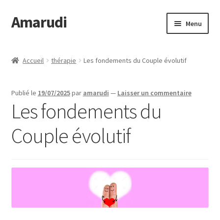
Amarudi
Aller
Aller
Menu
à
au
la
contenu
Accueil
navigation
Accueil
thérapie
Les fondements du Couple évolutif
Accueil
Publié le
19/07/2025
par
amarudi
—
Laisser un commentaire
Ateliers en ligne
Les fondements du
Boutique
Couple évolutif
Commande
Crop Circles
Galerie