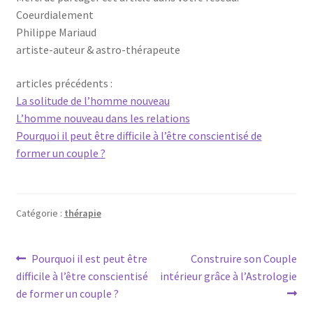
Coeurdialement
Philippe Mariaud
artiste-auteur & astro-thérapeute
articles précédents :
La solitude de l’homme nouveau
L’homme nouveau dans les relations
Pourquoi il peut être difficile à l’être conscientisé de
former un couple ?
Catégorie :
thérapie
Navigation
Article
Article
Pourquoi il est peut être
Construire son Couple
précédent :
suivant :
difficile à l’être conscientisé
intérieur grâce à l’Astrologie
de
de former un couple ?