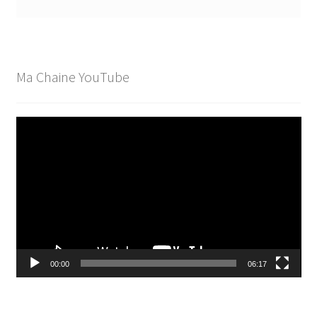
Ma Chaine YouTube
Lecteur
vidéo
00:00
06:17