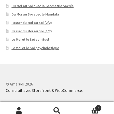
Du Moi au Soi avec la Géométrie Sacrée
Du Moi au Soi avec le Mandala
Passer du Moi au Soi (2/2)
Passer du Moi au Soi (1/2)
Le Moi et le Soi spirituel
Le Moi et le Soi psychologique
© Amarudi 2026
Construit avec Storefront & WooCommerce
.
0
Recherche
Recherche