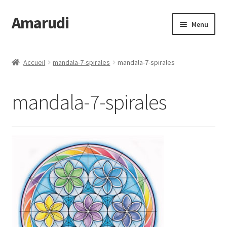
Amarudi
Aller
Aller
Menu
à
au
la
contenu
Accueil
navigation
Accueil
mandala-7-spirales
mandala-7-spirales
Accueil
mandala-7-spirales
Ateliers en ligne
Boutique
Commande
Crop Circles
Galerie