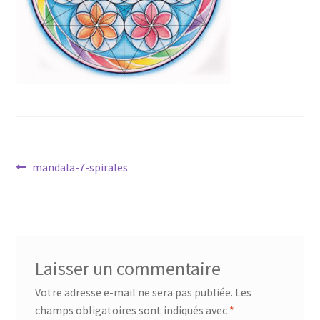
Mandalathèque
Me contacter
Mon compte
Panier
Navigation
Vidéos
Article
mandala-7-spirales
précédent :
de
l’article
Laisser un commentaire
Votre adresse e-mail ne sera pas publiée.
Les
champs obligatoires sont indiqués avec
*