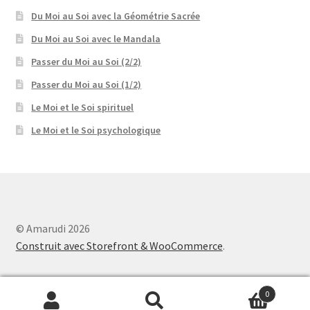
Du Moi au Soi avec la Géométrie Sacrée
Du Moi au Soi avec le Mandala
Passer du Moi au Soi (2/2)
Passer du Moi au Soi (1/2)
Le Moi et le Soi spirituel
Le Moi et le Soi psychologique
© Amarudi 2026
Construit avec Storefront & WooCommerce
.
0
Recherche
Recherche