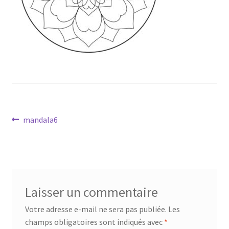
Mandalathèque
Me contacter
Mon compte
Panier
Navigation
Vidéos
Article
mandala6
précédent :
de
l’article
Laisser un commentaire
Votre adresse e-mail ne sera pas publiée.
Les
champs obligatoires sont indiqués avec
*