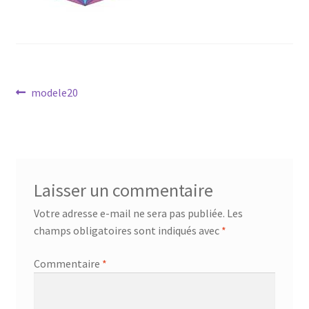
Mandalathèque
Me contacter
Mon compte
Navigation
Article
modele20
précédent :
de
Panier
l’article
Vidéos
Laisser un commentaire
Votre adresse e-mail ne sera pas publiée.
Les
champs obligatoires sont indiqués avec
*
Commentaire
*