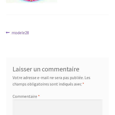
Mandalathèque
Me contacter
Navigation
Mon compte
Article
modele28
précédent :
de
Panier
l’article
Vidéos
Laisser un commentaire
Votre adresse e-mail ne sera pas publiée.
Les
champs obligatoires sont indiqués avec
*
Commentaire
*