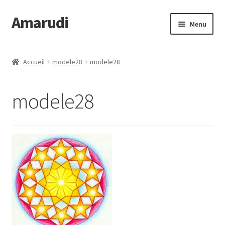
Amarudi
Aller
Aller
Menu
à
au
la
contenu
Accueil
navigation
Accueil
modele28
modele28
Accueil
modele28
Ateliers en ligne
Boutique
Commande
Crop Circles
Galerie