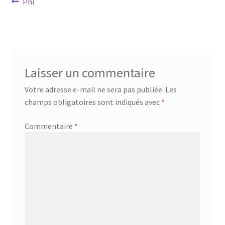
Navigation
Article
Phi
Mandalathèque
précédent :
de
Me contacter
l’article
Mon compte
Laisser un commentaire
Panier
Votre adresse e-mail ne sera pas publiée.
Les
champs obligatoires sont indiqués avec
*
Vidéos
Commentaire
*