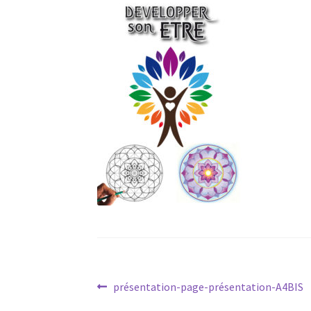
Navigation
Article
présentation-page-présentation-A4BIS
précédent :