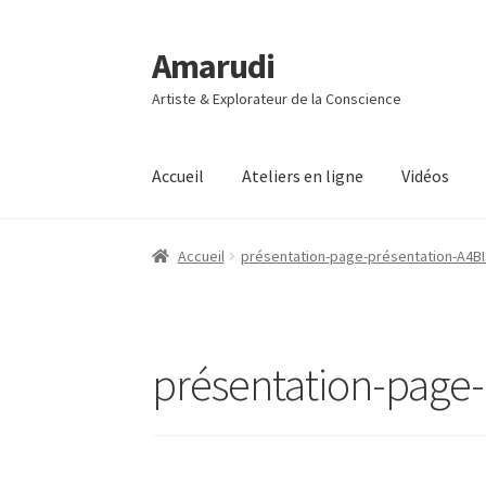
Amarudi
Aller
Aller
à
au
Artiste & Explorateur de la Conscience
la
contenu
navigation
Accueil
Ateliers en ligne
Vidéos
Accueil
Accueil
Ateliers en ligne
Boutique
Co
Accueil
présentation-page-présentation-A4B
Mon compte
Panier
Vidéos
présentation-page-