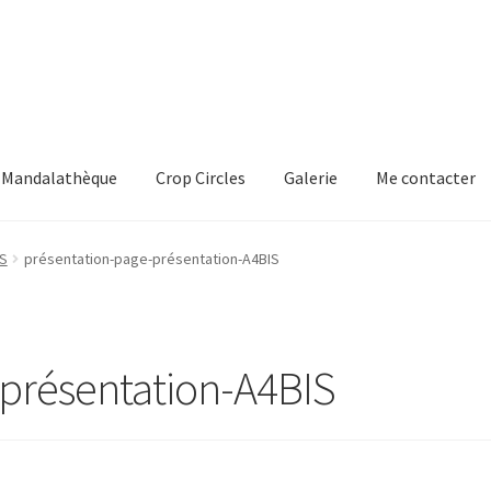
Mandalathèque
Crop Circles
Galerie
Me contacter
mmande
Crop Circles
Galerie
Mandalathèque
Me contacter
IS
présentation-page-présentation-A4BIS
présentation-A4BIS