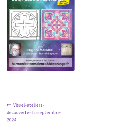
Mandalathèque
Me contacter
Mon compte
Panier
Vidéos
Navigation
Article
Visuel-ateliers-
précédent :
decouverte-12-septembre-
de
2024
l’article