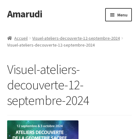
Amarudi
Aller
Aller
Menu
à
au
la
contenu
Accueil
navigation
Accueil
Visuel-ateliers-decouverte-12-septembre-2024
Visuel-ateliers-decouverte-12-septembre-2024
Accueil
Ateliers en ligne
Visuel-ateliers-
Boutique
decouverte-12-
septembre-2024
Commande
Crop Circles
Galerie