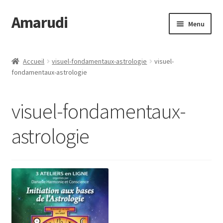
Amarudi
Aller
Aller
Menu
à
au
la
contenu
Accueil
navigation
Accueil
visuel-fondamentaux-astrologie
visuel-
fondamentaux-astrologie
Accueil
Ateliers en ligne
visuel-fondamentaux-
Boutique
astrologie
Commande
Crop Circles
Galerie