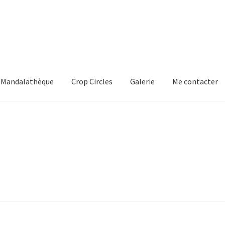
Mandalathèque
Crop Circles
Galerie
Me contacter
mmande
Crop Circles
Galerie
Mandalathèque
Me contacter