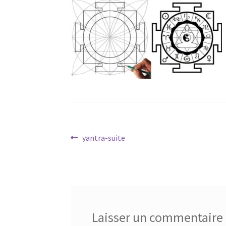
Navigation
Article
yantra-suite
précédent :
de
l’article
Laisser un commentaire