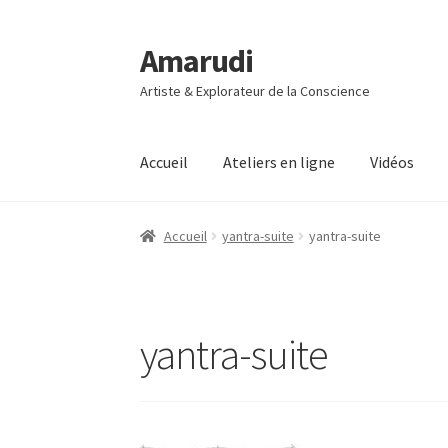
Amarudi
Aller
Aller
à
au
Artiste & Explorateur de la Conscience
la
contenu
navigation
Accueil
Ateliers en ligne
Vidéos
Accueil
Accueil
Ateliers en ligne
Boutique
Co
Accueil
yantra-suite
yantra-suite
Mon compte
Panier
Vidéos
yantra-suite