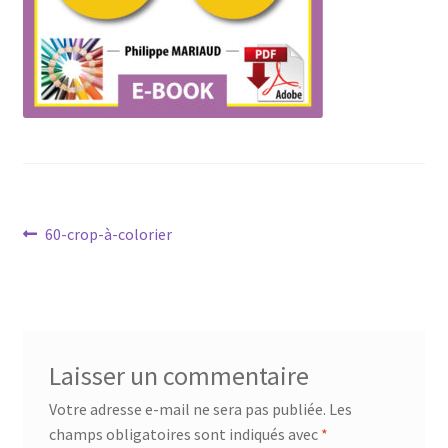
Mandalathèque
Me contacter
Mon compte
Panier
Navigation
Vidéos
Article
60-crop-à-colorier
précédent :
de
l’article
Laisser un commentaire
Votre adresse e-mail ne sera pas publiée.
Les
champs obligatoires sont indiqués avec
*