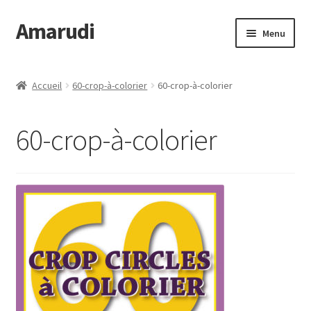
Amarudi
Aller
Aller
Menu
à
au
la
contenu
Accueil
navigation
Accueil
60-crop-à-colorier
60-crop-à-colorier
Accueil
60-crop-à-colorier
Ateliers en ligne
Boutique
Commande
Crop Circles
Galerie