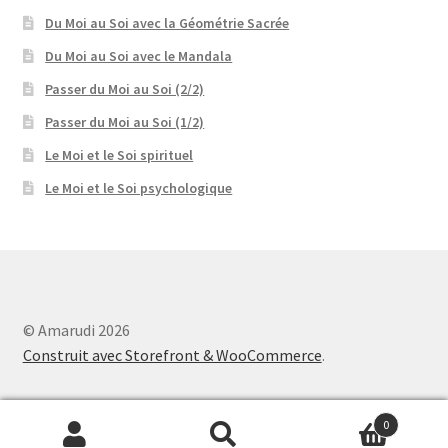
Du Moi au Soi avec la Géométrie Sacrée
Du Moi au Soi avec le Mandala
Passer du Moi au Soi (2/2)
Passer du Moi au Soi (1/2)
Le Moi et le Soi spirituel
Le Moi et le Soi psychologique
© Amarudi 2026
Construit avec Storefront & WooCommerce
.
0
Recherche
Recherche