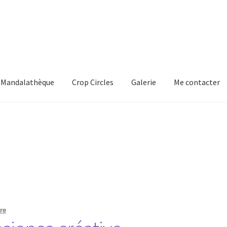
Mandalathèque
Crop Circles
Galerie
Me contacter
mmande
Crop Circles
Galerie
Mandalathèque
Me contacter
re