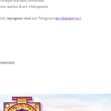
hilippe Mariaud (Amarudi)
iste-auteur & art-thérapeute
ité,
rejoignez-moi
sur Telegram
en cliquant ici !
mmentaire