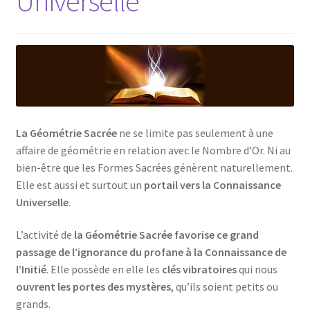
Universelle
Mandalathèque
Me contacter
Mon compte
Panier
La Géométrie Sacrée
ne se limite pas seulement à une
affaire de géométrie en relation avec le Nombre d’Or. Ni au
Vidéos
bien-être que les Formes Sacrées génèrent naturellement.
Elle est aussi et surtout un
portail vers la Connaissance
Universelle
.
L’activité de
la Géométrie Sacrée favorise ce grand
passage de l’ignorance du profane à la Connaissance de
l’Initié
. Elle possède en elle les
clés vibratoires
qui nous
ouvrent les portes des mystères
, qu’ils soient petits ou
grands.