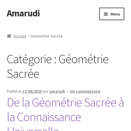
Amarudi
Aller
Aller
Menu
à
au
la
contenu
Accueil
navigation
Accueil
Géométrie Sacrée
Accueil
Catégorie :
Géométrie
Ateliers en ligne
Sacrée
Boutique
Commande
Publié le
17/08/2025
par
amarudi
—
Un commentaire
De la Géométrie Sacrée à
Crop Circles
la Connaissance
Galerie