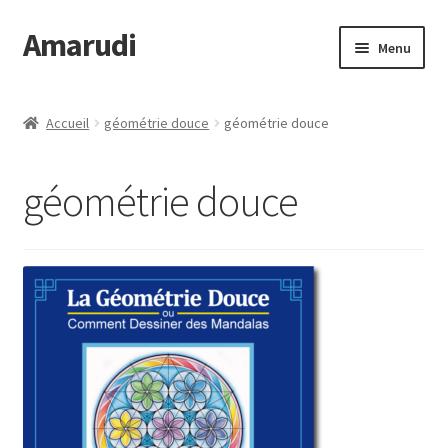
Amarudi
Aller
Aller
Menu
à
au
la
contenu
Accueil
navigation
Accueil
géométrie douce
géométrie douce
Accueil
géométrie douce
Ateliers en ligne
Boutique
Commande
Crop Circles
Galerie