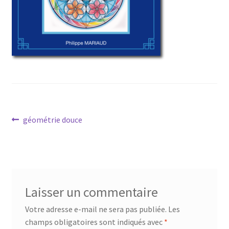
Mandalathèque
Me contacter
Mon compte
Panier
Navigation
Vidéos
Article
géométrie douce
précédent :
de
l’article
Laisser un commentaire
Votre adresse e-mail ne sera pas publiée.
Les
champs obligatoires sont indiqués avec
*