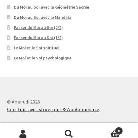
Du Moi au Soi avec la Géométrie Sacrée
Du Moi au Soi avec le Mandala
Passer du Moi au Soi (2/2)
Passer du Moi au Soi (1/2)
Le Moi et le Soi spirituel
Le Moi et le Soi psychologique
© Amarudi 2026
Construit avec Storefront & WooCommerce
.
0
Recherche
Recherche