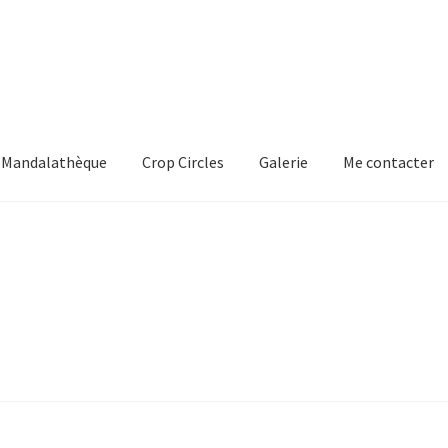
Mandalathèque
Crop Circles
Galerie
Me contacter
mmande
Crop Circles
Galerie
Mandalathèque
Me contacter