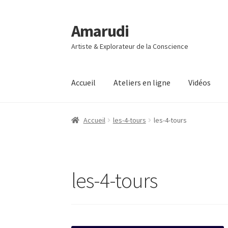
Amarudi
Aller
Aller
à
au
Artiste & Explorateur de la Conscience
la
contenu
navigation
Accueil
Ateliers en ligne
Vidéos
Accueil
Accueil
Ateliers en ligne
Boutique
Co
Accueil
les-4-tours
les-4-tours
Mon compte
Panier
Vidéos
les-4-tours