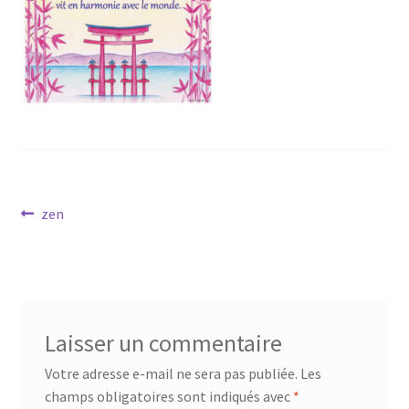
Mandalathèque
Me contacter
Mon compte
Panier
Navigation
Vidéos
Article
zen
précédent :
de
l’article
Laisser un commentaire
Votre adresse e-mail ne sera pas publiée.
Les
champs obligatoires sont indiqués avec
*