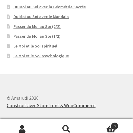
Du Moi au Soi avec la Géométrie Sacrée
Du Moi au Soi avec le Mandala
Passer du Moi au Soi (2/2)
Passer du Moi au Soi (1/2)
Le Moi et le Soi spirituel
Le Moi et le Soi psychologique
© Amarudi 2026
Construit avec Storefront & WooCommerce
.
0
Recherche
Recherche