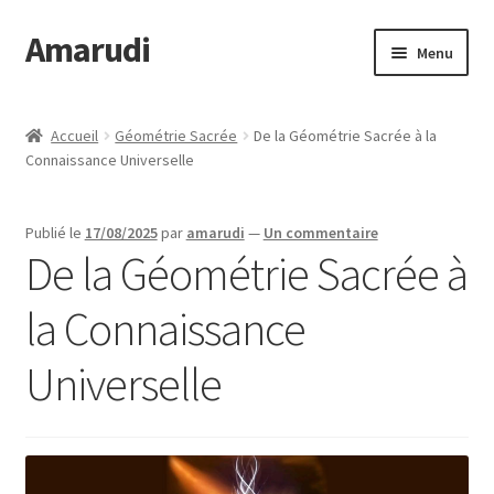
Amarudi
Aller
Aller
Menu
à
au
la
contenu
Accueil
navigation
Accueil
Géométrie Sacrée
De la Géométrie Sacrée à la
Connaissance Universelle
Accueil
Ateliers en ligne
Publié le
17/08/2025
par
amarudi
—
Un commentaire
De la Géométrie Sacrée à
Boutique
la Connaissance
Commande
Universelle
Crop Circles
Galerie