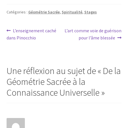
Catégories :
Géométrie Sacrée
,
Spiritualité
,
Stages
Navigation
Article
Article
L’enseignement caché
L’art comme voie de guérison
précédent :
suivant :
dans Pinocchio
pour l’âme blessée
de
l’article
Une réflexion au sujet de «
De la
Géométrie Sacrée à la
Connaissance Universelle
»