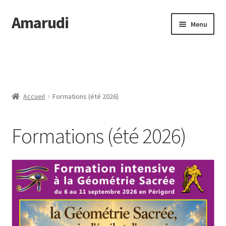
Amarudi
Aller
Aller
Menu
à
au
la
contenu
Accueil
navigation
Accueil
Accueil
Formations (été 2026)
Ateliers en ligne
Formations (été 2026)
Boutique
Commande
Crop Circles
Galerie