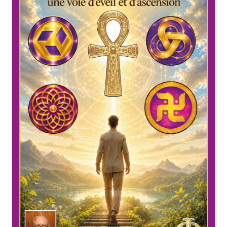
Mandalathèque
Me contacter
Mon compte
Panier
Vidéos