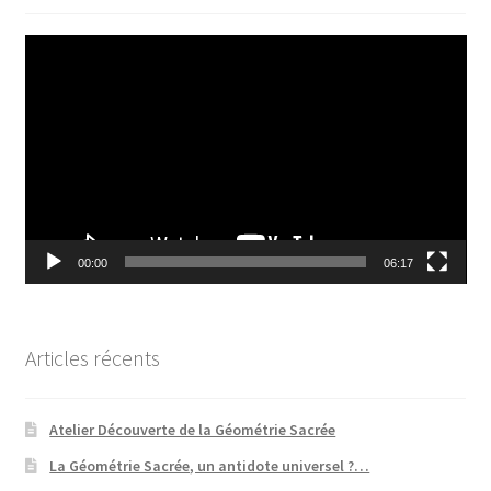
Mandalathèque
Lecteur
vidéo
Me contacter
Mon compte
Panier
Vidéos
00:00
06:17
Articles récents
Atelier Découverte de la Géométrie Sacrée
La Géométrie Sacrée, un antidote universel ?…