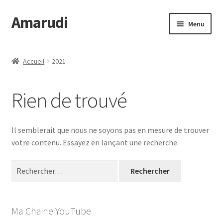
Amarudi
Aller
Aller
Menu
à
au
la
contenu
Accueil
navigation
Accueil
2021
Accueil
Rien de trouvé
Ateliers en ligne
Boutique
Il semblerait que nous ne soyons pas en mesure de trouver
votre contenu. Essayez en lançant une recherche.
Commande
Rechercher :
Crop Circles
Galerie
Ma Chaine YouTube